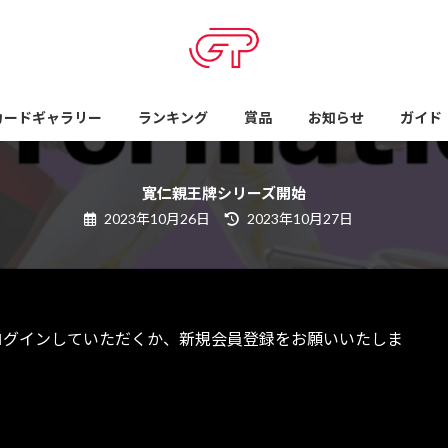
カードギャラリー
ランキング
賞品
お知らせ
ガイド
寛仁親王牌シリーズ開始
最
2023年10月26日
2023年10月27日
終
更
新
日
時
:
ログインしていただくか、新規会員登録をお願いいたしま