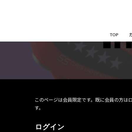
コ
ナ
ン
ビ
テ
ゲ
ン
ー
ツ
シ
TOP
へ
ョ
ス
ン
キ
に
ッ
移
プ
動
このページは会員限定です。既に会員の方は
す。