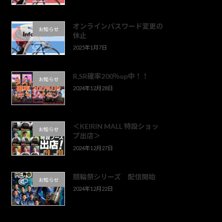
オンラインパスワード変更の
お知らせ
休止
2025年1月7日
R,SR確率200％up中！！
お知らせ
2024年12月28日
＜KEIRIN MALL 特設ショッ
お知らせ
プ出店＞
2024年12月27日
競輪祭シリーズ 配信開始
お知らせ
2024年12月22日