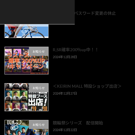
シ
ョ
オンラインパスワード変更の休止
お知らせ
2025年1月7日
ン
R,SR確率200％up中！！
お知らせ
2024年12月28日
＜KEIRIN MALL 特設ショップ出店＞
お知らせ
2024年12月27日
競輪祭シリーズ 配信開始
お知らせ
2024年12月22日