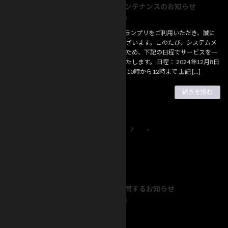
システムメンテナンスのお知らせ
お知らせ
2024年12月6日
競輪HEROグランプリをご利用いただき、誠に
ありがとうございます。このたび、システムメ
ンテナンスのため、下記の日程でサービスを一
時的に停止いたします。 日程： 2024年12月8日
（日）時間： 10時から12時まで 上記 […]
続きを読む
投
1
2
…
7
»
固
固
固
定
定
定
稿
ペ
ペ
ペ
最近の投稿
ー
ー
ー
ナ
ジ
ジ
ジ
ビ
賞品発送に関するお知らせ
お知らせ
ゲ
2025年2月21日
ー