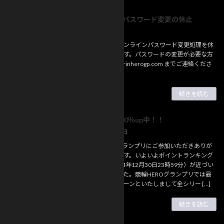
オンラインパスワード変更の休止
お知らせ
2025年1月7日
都合によりオンラインパスワード変更処理を休
止しております。パスワードの変更が必要な方
は、info@keirinherogp.com までご連絡くださ
い。
続きを読む
R,SR確率200％up中！！
お知らせ
2024年12月28日
競輪HEROグランプリにご参加いただきありが
とうございます。いよいよポイントランキング
の決定（2024年12月30日23時59分）が近づい
てまいりました。競輪HEROグランプリでは最
後のキャンペーンといたしまして全シリー […]
続きを読む