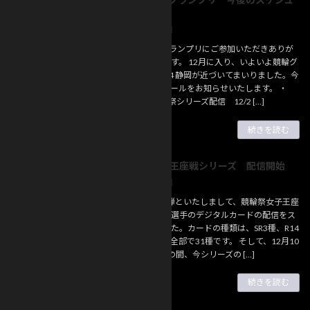
お知らせ
ール
2024年12月9日
競輪HEROグランプリにご参加いただきありが
とうございます。 12月に入り、いよいよ競輪グ
ランプリ2024 静岡が近づいてまいりました。今
後のスケジュールをお知らせいたします。 ・
12/22 競輪祭シリーズ配信 12/2 […]
続きを読む
競輪祭女子王座戦シリーズ 配信開始
お知らせ
2024年12月8日
シリーズ第8弾といたしまして、競輪祭女子王座
戦 決勝出場選手のデジタルカードの配信をス
タートしました。カードの種類は、SR3種、R14
種、N14種の全部で31種です。 そして、12月10
日23:59までの間、今シリーズの […]
続きを読む