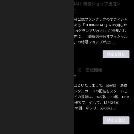
＜KEIRIN MALL 特設ショップ出店＞
お知らせ
2024年12月27日
日本競輪選手会公式ファンクラブのオフィシャ
ルショップである「KEIRIN MALL」のお知らせ
です。 『KEIRINグランプリ2024』が開催され
る静岡競輪場内に、「競輪選手会オフィシャル
ファンクラブ」の特設ショップが出 […]
続きを読む
競輪祭シリーズ 配信開始
お知らせ
2024年12月22日
シリーズ最終回といたしまして、競輪祭 決勝
出場選手のデジタルカードの配信をスタートし
ました。カードの種類は、SR3種、R18種、N18
種の全部で39種です。 そして、12月24日
(火)23:59までの間、今シリーズのSR […]
続きを読む