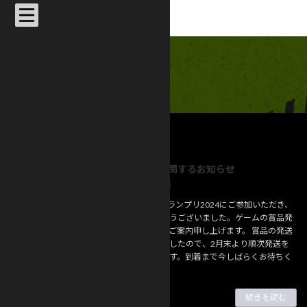
コ
ナ
ン
ビ
テ
ゲ
ン
ー
ツ
シ
admin
へ
ョ
ス
ン
キ
に
ッ
移
TOP
admin
プ
動
賞品発送に関するお知らせ
お知らせ
2025年2月21日
競輪HEROグランプリ2024にご参加いただき、
誠にありがとうございました。ゲームの賞品発
送について、ご案内申し上げます。 賞品の発送
準備が整いましたので、2月末より順次発送を
開始いたします。到着まで今しばらくお待ちく
だ […]
続きを読む