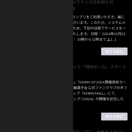
システムメンテナンスのお知らせ
お知らせ
2024年12月20日
競輪HEROグランプリをご利用いただき、誠に
ありがとうございます。このたび、システムメ
ンテナンスのため、下記の日程でサービスを一
時的に停止いたします。 日程： 2024年12月22
日（日）時間： 10時から12時まで 上 […]
続きを読む
KEIRIN MALLで「特別セール」スタート
お知らせ
2024年12月9日
＜KEIRIN MALL「KEIRIN GP 2024 開催直前セー
ル」＞ 日本競輪選手会 公式ファンクラブのオフ
ィシャルショップ「KEIRIN MALL」にて、
『KEIRINグランプリ2024』の開催を記念した
「KEI […]
続きを読む
競輪HEROグランプリ 今後のスケジュ